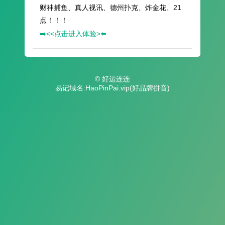
财神捕鱼、真人视讯、德州扑克、炸金花、21
点！！！
➡️<<点击进入体验>⬅️
© 好运连连
易记域名:HaoPinPai.vip(好品牌拼音)